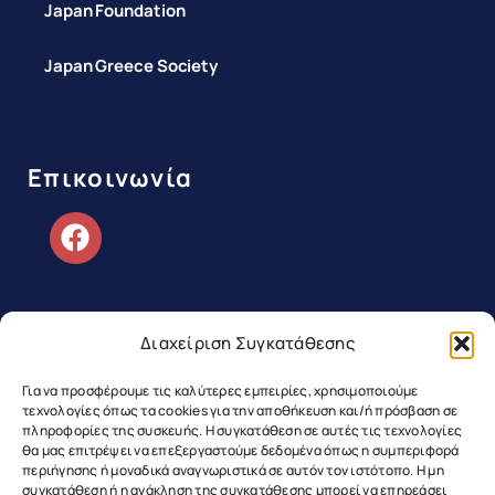
Japan Foundation
Japan Greece Society
Επικοινωνία
Διαχείριση Συγκατάθεσης
Copyright ©2026 Greek Japanese
Για να προσφέρουμε τις καλύτερες εμπειρίες, χρησιμοποιούμε
τεχνολογίες όπως τα cookies για την αποθήκευση και/ή πρόσβαση σε
Association | All Rights Reserved
πληροφορίες της συσκευής. Η συγκατάθεση σε αυτές τις τεχνολογίες
θα μας επιτρέψει να επεξεργαστούμε δεδομένα όπως η συμπεριφορά
περιήγησης ή μοναδικά αναγνωριστικά σε αυτόν τον ιστότοπο. Η μη
Web Design & Development by RedMatter
συγκατάθεση ή η ανάκληση της συγκατάθεσης μπορεί να επηρεάσει