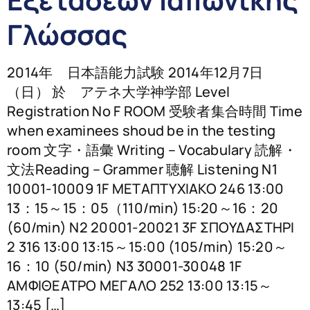
Γλώσσας
2014年 日本語能力試験 2014年12月7日
（日） 於 アテネ大学神学部 Level
Registration No F ROOM 受験者集合時間 Time
when examinees shoud be in the testing
room 文字・語彙 Writing – Vocabulary 読解・
文法Reading – Grammer 聴解 Listening N1
10001-10009 1F ΜΕΤΑΠΤΥΧΙΑΚΟ 246 13:00
13：15～15：05（110/min) 15:20～16：20
(60/min) N2 20001-20021 3F ΣΠΟΥΔΑΣΤΗΡΙ
2 316 13:00 13:15～15:00 (105/min) 15:20～
16：10 (50/min) N3 30001-30048 1F
ΑΜΦΙΘΕΑΤΡΟ ΜΕΓΑΛΟ 252 13:00 13:15～
13:45 […]