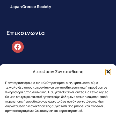
Japan Greece Society
Επικοινωνία
Διαχείριση Συγκατάθεσης
Copyright ©2026 Greek Japanese
Για να προσφέρουμε τις καλύτερες εμπειρίες, χρησιμοποιούμε
τεχνολογίες όπως τα cookies για την αποθήκευση και/ή πρόσβαση σε
Association | All Rights Reserved
πληροφορίες της συσκευής. Η συγκατάθεση σε αυτές τις τεχνολογίες
θα μας επιτρέψει να επεξεργαστούμε δεδομένα όπως η συμπεριφορά
περιήγησης ή μοναδικά αναγνωριστικά σε αυτόν τον ιστότοπο. Η μη
Web Design & Development by RedMatter
συγκατάθεση ή η ανάκληση της συγκατάθεσης μπορεί να επηρεάσει
αρνητικά ορισμένες λειτουργίες και χαρακτηριστικά.