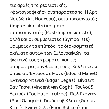
τις αρχές της ρεαλιστικής,
«φωτογραφικής» αναπαράστασης. Η Αρτ
Νουβώ (Art Nouveau), οι ιμπρεσιονιστές
(Impressionists) και μετά-
ιμπρεσιονιστές (Post-Impressionists),
αλλά και οι συμβολιστές (Symbolists)
θαύμαζαν τα επίπεδα, τα διακοσμητικά
σχήματα αυτών των ξυλογραφιών, τα
φωτεινά τους χρώματα, και τις
ασύμμετρες συνθέσεις τους. Καλλιτέχνες
όπως οι: Έντουαρτ Μανέ (Edourd Manet),
Έντγκαρ Ντεγκά (Edgar Degas), Βίνσεντ
Βαν Γκογκ (Vincent van Gogh), Τουλούζ
Λωτρέκ (Toulouse Lautrec), Πωλ Γκογκέν
(Paul Gauguin), Γκούσταβ Κλιμτ (Gustav
Klimt), Έγκον Σίλε (Egon Schiele) και