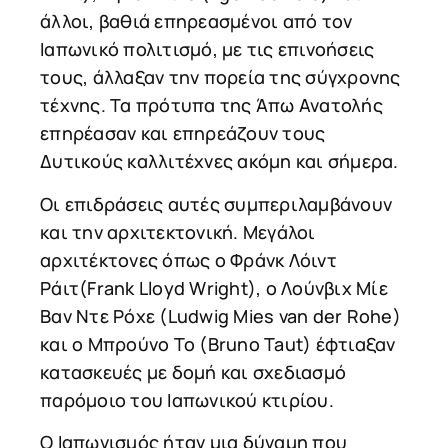
άλλοι, βαθιά επηρεασμένοι από τον
Ιαπωνικό πολιτισμό, με τις επινοήσεις
τους, άλλαξαν την πορεία της σύγχρονης
τέχνης. Τα πρότυπα της Άπω Ανατολής
επηρέασαν και επηρεάζουν τους
Δυτικούς καλλιτέχνες ακόμη και σήμερα.
Οι επιδράσεις αυτές συμπεριλαμβάνουν
και την αρχιτεκτονική. Μεγάλοι
αρχιτέκτονες όπως ο Φράνκ Λόιντ
Ράιτ(Frank Lloyd Wright), ο Λούνβιχ Μίε
Βαν Ντε Ρόχε (Ludwig Mies van der Rohe)
και ο Μπρούνο Το (Bruno Taut) έφτιαξαν
κατασκευές με δομή και σχεδιασμό
παρόμοιο του Ιαπωνικού κτιρίου.
Ο Ιαπωνισμός ήταν μια δύναμη που