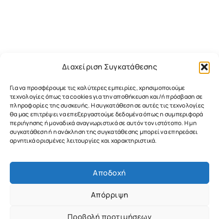
Διαχείριση Συγκατάθεσης
Για να προσφέρουμε τις καλύτερες εμπειρίες, χρησιμοποιούμε
τεχνολογίες όπως τα cookies για την αποθήκευση και/ή πρόσβαση σε
πληροφορίες της συσκευής. Η συγκατάθεση σε αυτές τις τεχνολογίες
θα μας επιτρέψει να επεξεργαστούμε δεδομένα όπως η συμπεριφορά
περιήγησης ή μοναδικά αναγνωριστικά σε αυτόν τον ιστότοπο. Η μη
συγκατάθεση ή η ανάκληση της συγκατάθεσης μπορεί να επηρεάσει
αρνητικά ορισμένες λειτουργίες και χαρακτηριστικά.
Αποδοχή
Απόρριψη
Προβολή προτιμήσεων