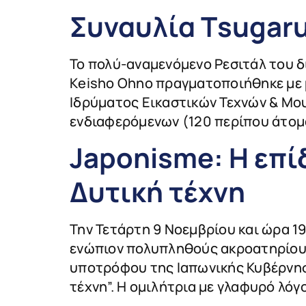
Συναυλία Τsugar
Το πολύ-αναμενόμενο Ρεσιτάλ του δ
Κeisho Ohno πραγματοποιήθηκε με 
Ιδρύματος Εικαστικών Τεχνών & Μου
ενδιαφερόμενων (120 περίπου άτομα)
Japonisme: Η επί
Δυτική τέχνη
Την Τετάρτη 9 Νοεμβρίου και ώρα 1
ενώπιον πολυπληθούς ακροατηρίου 
υποτρόφου της Ιαπωνικής Κυβέρνηση
τέχνη”. H ομιλήτρια με γλαφυρό λόγ