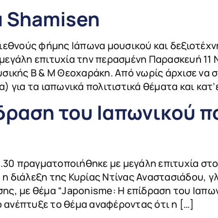
u Shamisen
ιεθνούς φήμης Ιάπωνα μουσικού και δεξιοτέχν
μεγάλη επιτυχία την περασμένη Παρασκευή 11
σικής Β & Μ Θεοχαράκη. Από νωρίς άρχισε να 
 για τα ιαπωνικά πολιτιστικά θέματα και κατ’
δραση του Ιαπωνικού π
9.30 πραγματοποιήθηκε με μεγάλη επιτυχία στο
η διάλεξη της Κυρίας Ντίνας Αναστασιάδου, 
ς, με θέμα “Japonisme: Η επίδραση του Ιαπων
ο ανέπτυξε το θέμα αναφέροντας ότι η […]