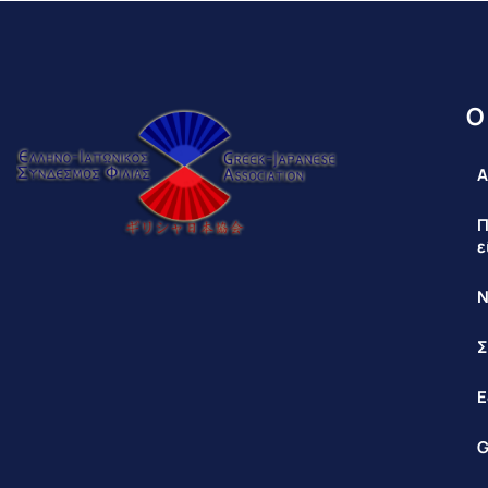
Ο
Α
Π
ε
Ν
Σ
Ε
G