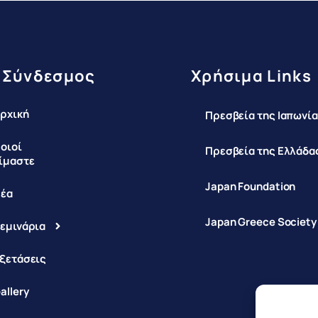
 Σύνδεσμος
Χρήσιμα Links
ρχική
Πρεσβεία της Ιαπωνία
οιοί
Πρεσβεία της Ελλάδας
ίμαστε
Japan Foundation
έα
Japan Greece Society
εμινάρια
ξετάσεις
allery