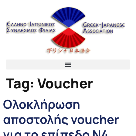
content
Tag:
Voucher
Ολοκλήρωση
αποστολής voucher
για τo επίπεδo N4