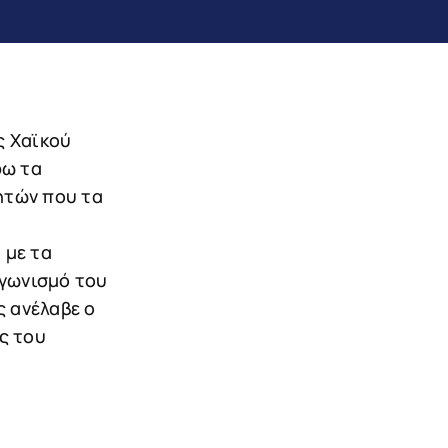
ς Χαϊκού
ρω τα
ητών που τα
 με τα
αγωνισμό του
ς ανέλαβε ο
ς του