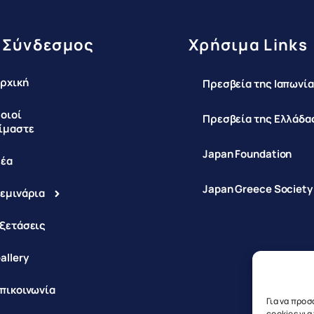
 Σύνδεσμος
Χρήσιμα Links
ρχική
Πρεσβεία της Ιαπωνία
οιοί
Πρεσβεία της Ελλάδας
ίμαστε
Japan Foundation
έα
Japan Greece Society
εμινάρια
ξετάσεις
allery
πικοινωνία
Για να προσ
cookies γι