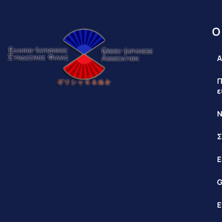
Ο
Α
Π
ε
Ν
Σ
Ε
G
Ε