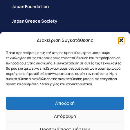
Japan Foundation
Japan Greece Society
Διαχείριση Συγκατάθεσης
Επικοινωνία
Για να προσφέρουμε τις καλύτερες εμπειρίες, χρησιμοποιούμε
τεχνολογίες όπως τα cookies για την αποθήκευση και/ή πρόσβαση σε
πληροφορίες της συσκευής. Η συγκατάθεση σε αυτές τις τεχνολογίες
θα μας επιτρέψει να επεξεργαστούμε δεδομένα όπως η συμπεριφορά
περιήγησης ή μοναδικά αναγνωριστικά σε αυτόν τον ιστότοπο. Η μη
συγκατάθεση ή η ανάκληση της συγκατάθεσης μπορεί να επηρεάσει
αρνητικά ορισμένες λειτουργίες και χαρακτηριστικά.
Αποδοχή
Copyright ©2026 Greek Japanese
Association | All Rights Reserved
Απόρριψη
Προβολή προτιμήσεων
Web Design & Development by RedMatter