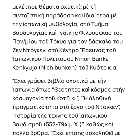
μελέτησε θέματα σχετικὰ μὲ τὴ
σιντοϊστικὴ παράδοση καὶ ἰδιαίτερα μὲ
τὴν ἰαπωνικὴ μυθολογία, στὸ Τμῆμα
Βουδολογίας καὶ Ἰνδικῆς Φιλοσοφίας τοῦ
Παν/μίου τοῦ Τόκυο για τον δάσκαλο του
Ζεν Ντόγκεν, στὸ Κέντρο Ἔρευνας τοῦ
Ἰαπωνικοῦ Πολιτισμοῦ Nihon Bunka
Kenkyujo (Nichibunken) τοῦ Κυότο κ.α.
Ἔχει γράψει βιβλία σχστικά με τὴν
Ἰαπωνία ὅπως “Θεότητες καὶ κόσμος στὴν
κοσμογονία τοῦ Κοτζίκι”, “Ἡ ἀληθινή
πραγματικότητα στὸ ἔργο τοῦ Ντόγκεν”,
“Ἱστορία τῆς τέχνης τοῦ ἰαπωνικοῦ
Βουδισμοῦ (552-794 μ.Χ.)”, καθώς καὶ
πολλὰ ἄρθρα. Ἔχει ἐπίσης ἀσχοληθεῖ μὲ