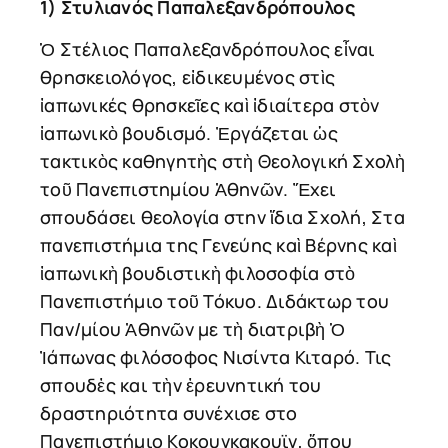
1) Στυλιανός Παπαλεξανδρόπουλος
Ὁ Στέλιος Παπαλεξανδρόπουλος εἶναι
θρησκειολόγος, εἰδικευμένος στὶς
ἰαπωνικές θρησκεῖες καὶ ἰδιαίτερα στὸν
ἰαπωνικὸ βουδισμό. Ἐργάζεται ὡς
τακτικὸς καθηγητὴς στὴ Θεολογική Σχολὴ
τοῦ Πανεπιστημίου Ἀθηνῶν. Ἔχει
σπουδάσει θεολογία στην ἴδια Σχολή, Στα
πανεπιστήμια της Γενεύης καὶ Βέρνης καὶ
ἰαπωνικὴ βουδιστικὴ φιλοσοφία στὸ
Πανεπιστήμιο τοῦ Τόκυο. Διδάκτωρ του
Παν/μίου Ἀθηνῶν με τὴ διατριβὴ Ὁ
Ἰάπωνας φιλόσοφος Νισίντα Κιταρό. Τις
σπουδἐς και τὴν ἐρευνητική του
δραστηριότητα συνέχισε στο
Πανεπιστήμιο Κοκουγκακουϊν, ὅπου