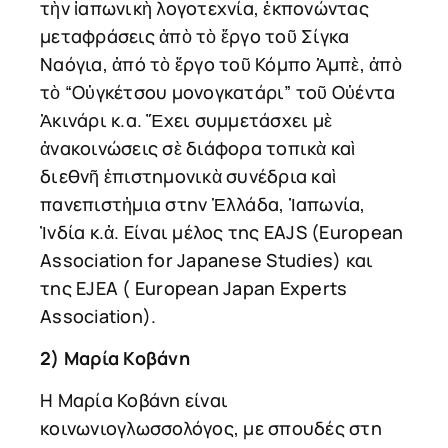
τὴν ἰαπωνικὴ λογοτεχνία, ἐκπονώντας
μεταφράσεις ἀπὸ τὸ ἔργο τοῦ Σίγκα
Ναόγια, ἀπό τὸ ἔργο τοῦ Κόμπο Ἀμπὲ, ἀπὸ
τὸ “Οὐγκέτσου μονογκατάρι” τοῦ Οὐέντα
Ἀκινάρι κ.α. Ἔχει συμμετάσχει μὲ
ἀνακοινώσεις σὲ διάφορα τοπικὰ καὶ
διεθνῆ ἐπιστημονικὰ συνέδρια καὶ
πανεπιστἠμια στην Ἑλλάδα, Ἰαπωνία,
Ἰνδία κ.ἀ. Είναι μέλος της EAJS (European
Association for Japanese Studies) και
της EJEA ( European Japan Experts
Association).
2) Μαρία Κοβάνη
Η Μαρία Κοβάνη είναι
κοινωνιογλωσσολόγος, με σπουδές στη