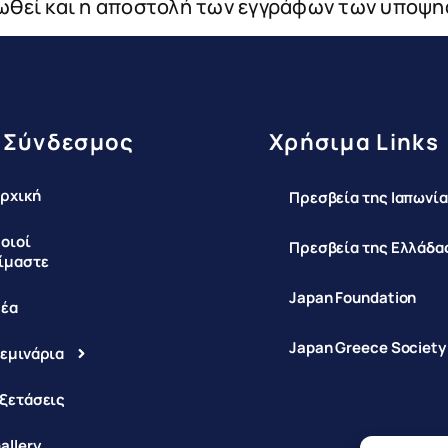
ωθεί και η αποστολή των εγγράφων των υποψη
 Σύνδεσμος
Χρήσιμα Links
ρχική
Πρεσβεία της Ιαπωνία
οιοί
Πρεσβεία της Ελλάδας
ίμαστε
Japan Foundation
έα
Japan Greece Society
εμινάρια
ξετάσεις
allery