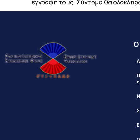
εγγραφή τους. Σύντομα θα ολοκληρ
Ο
Α
Π
ε
Ν
Σ
Ε
G