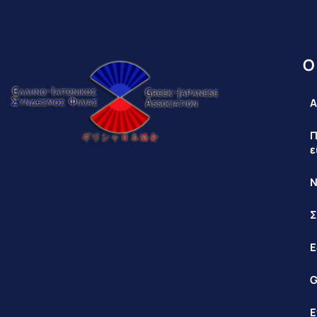
Ο
Α
Π
ε
Ν
Σ
Ε
G
Ε