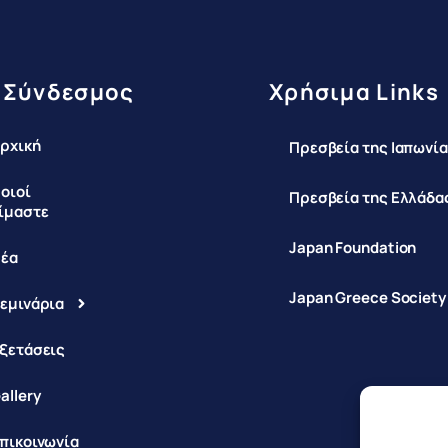
 Σύνδεσμος
Χρήσιμα Links
ρχική
Πρεσβεία της Ιαπωνία
οιοί
Πρεσβεία της Ελλάδας
ίμαστε
Japan Foundation
έα
Japan Greece Society
εμινάρια
ξετάσεις
allery
πικοινωνία