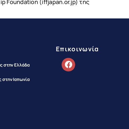
 Foundation (iffjapan.or.jp) της
Επικοινωνία
ς στην Ελλάδα
 στην Ιαπωνία