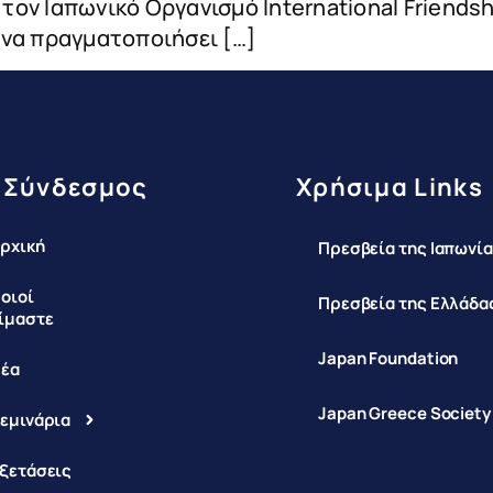
ν Ιαπωνικό Οργανισμό International Friendship
 να πραγματοποιήσει […]
 Σύνδεσμος
Χρήσιμα Links
ρχική
Πρεσβεία της Ιαπωνία
οιοί
Πρεσβεία της Ελλάδας
ίμαστε
Japan Foundation
έα
Japan Greece Society
εμινάρια
ξετάσεις