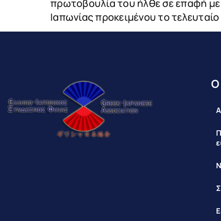
πρωτοβουλία του ήλθε σε επαφή με το
Ιαπωνίας προκειμένου το τελευταίο
Ο
Α
Π
ε
Ν
Σ
Ε