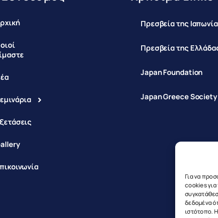
ρχική
Πρεσβεία της Ιαπωνία
οιοί
Πρεσβεία της Ελλάδας
ίμαστε
Japan Foundation
έα
Japan Greece Society
εμινάρια
ξετάσεις
allery
πικοινωνία
Για να προσ
cookies γι
συγκατάθεση
δεδομένα ό
ιστότοπο. 