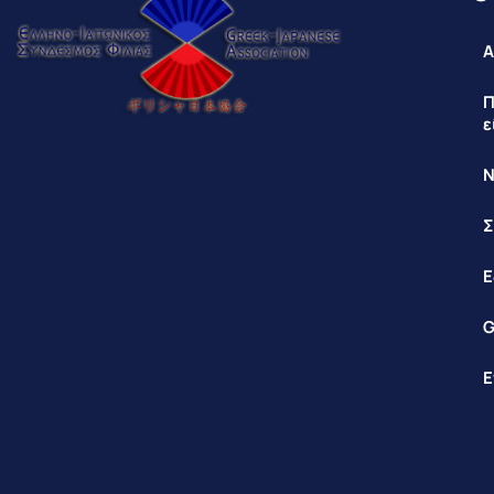
Α
Π
ε
Ν
Σ
Ε
G
Ε