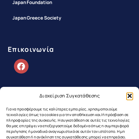
Japan Foundation
Japan Greece Society
Επικοινωνία
Διαχείριση Συγκατάθεσης
Copyright ©2026 Greek Japanese
Για να προσφέρουμε τις καλύτερες εμπειρίες, χρησιμοποιούμε
τεχνολογίες όπως τα cookies για την αποθήκευση και/ή πρόσβαση σε
Association | All Rights Reserved
πληροφορίες της συσκευής. Η συγκατάθεση σε αυτές τις τεχνολογίες
θα μας επιτρέψει να επεξεργαστούμε δεδομένα όπως η συμπεριφορά
περιήγησης ή μοναδικά αναγνωριστικά σε αυτόν τον ιστότοπο. Η μη
Web Design & Development by RedMatter
συγκατάθεση ή η ανάκληση της συγκατάθεσης μπορεί να επηρεάσει